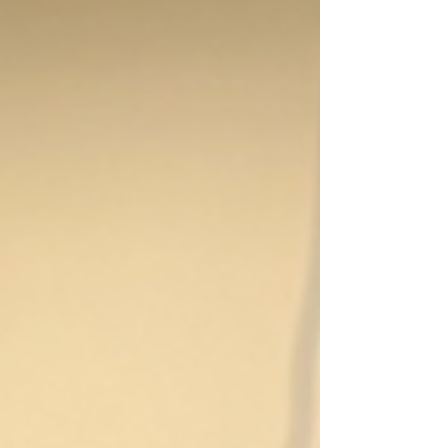
Santos Neves na secretaria, Natália Lucena na
relatoria, Jhonatan Soares no apoio técnico e
ampla participação da categoria, tanto de
forma presenc