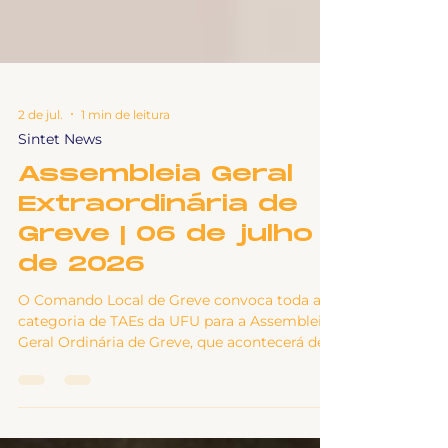
2 de jul.
1 min de leitura
Sintet News
Assembleia Geral
Extraordinária de
Greve | 06 de julho
de 2026
O Comando Local de Greve convoca toda a
categoria de TAEs da UFU para a Assembleia
Geral Ordinária de Greve, que acontecerá de
forma híbrida, pelo aplicativo Google Meet e
presencialmente na sede do CLG, no saguão
do bloco 5-O, campus Santa Mônica da UFU,