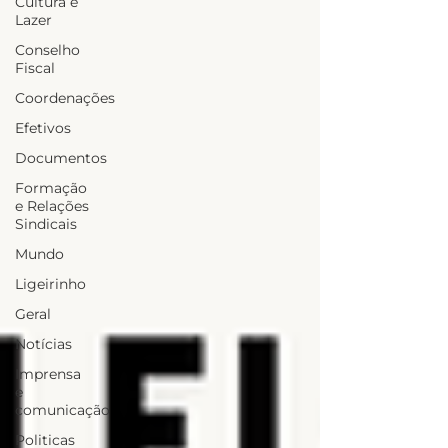
Cultura e
Lazer
Conselho
Fiscal
Coordenações
Efetivos
Documentos
Formação
e Relações
Sindicais
Mundo
Ligeirinho
Geral
Notícias
Imprensa
e
comunicação
Politicas