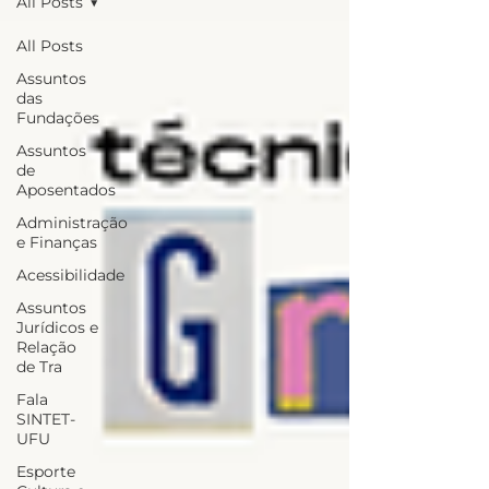
All Posts
All Posts
Assuntos
das
Fundações
Assuntos
de
Aposentados
Administração
e Finanças
Acessibilidade
Assuntos
Jurídicos e
Relação
de Tra
Fala
SINTET-
UFU
Esporte