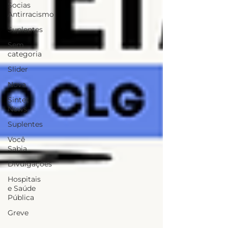
Socias
Antirracismo
Suplentes
Sem
categoria
Slider
Nova
Sintet
News
Suplentes
Você
Sabia
Divulgações
Hospitais
e Saúde
Pública
Greve