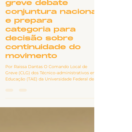
Greve
Assembleia de
greve debate
conjuntura nacional
e prepara
categoria para
decisão sobre
continuidade do
movimento
Por Raissa Dantas O Comando Local de
Greve (CLG) dos Técnico-administrativos em
Educação (TAE) da Universidade Federal de
Uberlândia (UFU) realizou, na manhã desta
quinta-feira, 02 de julho de 2026, a 10ª
Assembleia Geral de Greve para discutir os
rumos do movimento paredista. A atividade
foi coordenada por Robson Luiz, com Sérgio